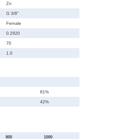
Zn
G 3/8"
Female
0.2920
70
1.0
81%
42%
800
1000