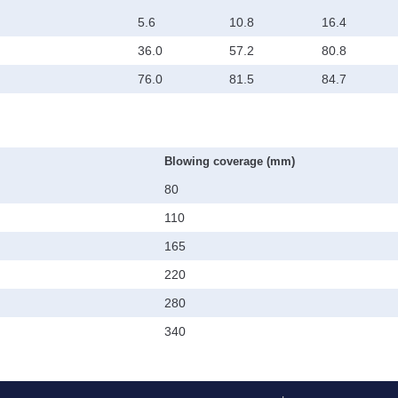
5.6
10.8
16.4
36.0
57.2
80.8
76.0
81.5
84.7
Blowing coverage (mm)
80
110
165
220
280
340