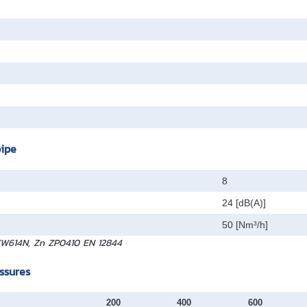
pipe
8
24 [dB(A)]
50 [Nm³/h]
 CW614N, Zn ZP0410 EN 12844
essures
200
400
600