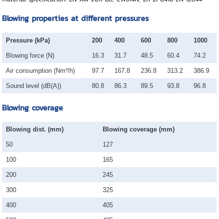
Blowing properties at different pressures
Pressure (kPa)
200
400
600
800
1000
Blowing force (N)
16.3
31.7
48.5
60.4
74.2
Air consumption (Nm³/h)
97.7
167.8
236.8
313.2
386.9
Sound level (dB(A))
80.8
86.3
89.5
93.8
96.8
Blowing coverage
Blowing dist. (mm)
Blowing coverage (mm)
50
127
100
165
200
245
300
325
400
405