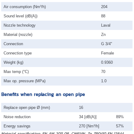
Air consumption (Nm³/h)
204
Sound level (dB(A))
88
Nozzle technology
Laval
Material (nozzle)
Zn
Connection
G 3/4"
Connection type
Female
Weight (kg)
0.9360
Max temp (°C)
70
Max op. pressure (MPa)
1.0
Benefits when replacing an open pipe
Replace open pipe Ø (mm)
16
Noise reduction
34 [dB(A)]
89%
Energy savings
270 [Nm³/h]
57%
Material specification: EN AW 2011 08, CW614N, Zn ZP0410 EN 12844