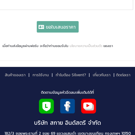
ขอใบเสนอราคา
เมื่อท่านส่งข้อมูลผ่านฟอร์ม จะถือว่าท่านยอมรับใน
นโยบายความเป็นส่วนตัว
ของเรา
สินค้าของเรา
|
การใช้งาน
|
ทำไมต้อง Silvent?
|
เกี่ยวกับเรา
|
ติดต่อเรา
ติดตามข้อมูลหัวฉีดลมเพิ่มเติมได้ที่
บริษัท สกาย อินดัสตรี จำกัด
182/3 ซอยพระรามที่ 2 ซอย 69 แขวงแสมดำ เขตบางขุนเทียน กรุงเทพฯ 10150