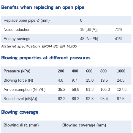
Benefits when replacing an open pipe
Replace open pipe Ø (mm)
8
Noise reduction
18 [dB(A)]
71%
Energy savings
48 [Nm³/h]
41%
Material specification: EPDM 80, EN 1.4305
Blowing properties at different pressures
Pressure (kPa)
200
400
600
800
1000
Blowing force (N)
4.8
9.7
15.0
19.5
24.5
Air consumption (Nm³/h)
35.2
58.9
81.8
105.0
127.8
Sound level (dB(A))
82.2
88.2
92.3
95.4
97.5
Blowing coverage
Blowing dist. (mm)
Blowing coverage (mm)