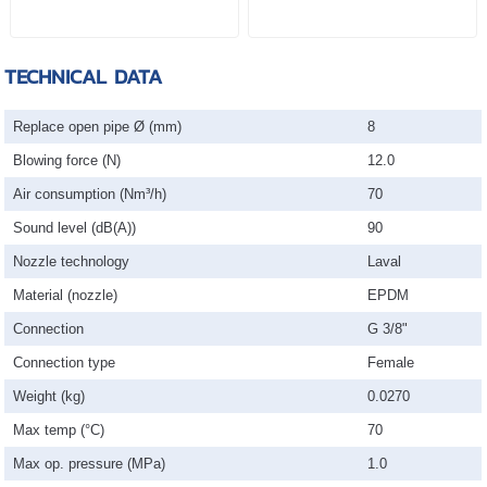
การเกิดรอยขีดข่วน
การเกิดรอยขีดข่วน
TECHNICAL DATA
Replace open pipe Ø (mm)
8
Blowing force (N)
12.0
Air consumption (Nm³/h)
70
Sound level (dB(A))
90
Nozzle technology
Laval
Material (nozzle)
EPDM
Connection
G 3/8"
Connection type
Female
Weight (kg)
0.0270
Max temp (°C)
70
Max op. pressure (MPa)
1.0