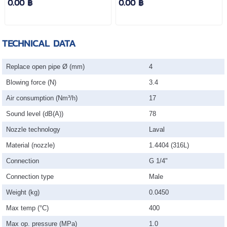
0.00 ฿
0.00 ฿
TECHNICAL DATA
Replace open pipe Ø (mm)
4
Blowing force (N)
3.4
Air consumption (Nm³/h)
17
Sound level (dB(A))
78
Nozzle technology
Laval
Material (nozzle)
1.4404 (316L)
Connection
G 1/4"
Connection type
Male
Weight (kg)
0.0450
Max temp (°C)
400
Max op. pressure (MPa)
1.0