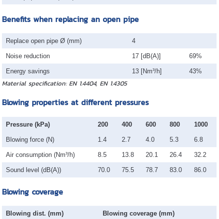
Benefits when replacing an open pipe
Replace open pipe Ø (mm)
4
Noise reduction
17 [dB(A)]
69%
Energy savings
13 [Nm³/h]
43%
Material specification: EN 1.4404, EN 1.4305
Blowing properties at different pressures
Pressure (kPa)
200
400
600
800
1000
Blowing force (N)
1.4
2.7
4.0
5.3
6.8
Air consumption (Nm³/h)
8.5
13.8
20.1
26.4
32.2
Sound level (dB(A))
70.0
75.5
78.7
83.0
86.0
Blowing coverage
Blowing dist. (mm)
Blowing coverage (mm)